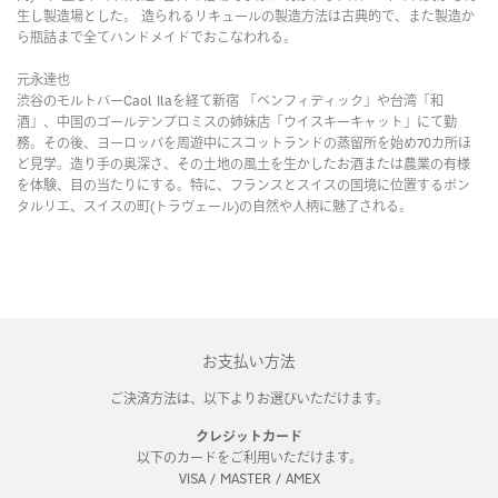
生し製造場とした。 造られるリキュールの製造方法は古典的で、また製造か
ら瓶詰まで全てハンドメイドでおこなわれる。
元永達也
渋谷のモルトバーCaol Ilaを経て新宿 「ベンフィディック」や台湾「和
酒」、中国のゴールデンプロミスの姉妹店「ウイスキーキャット」にて勤
務。その後、ヨーロッパを周遊中にスコットランドの蒸留所を始め70カ所ほ
ど見学。造り手の奥深さ、その土地の風土を生かしたお酒または農業の有様
を体験、目の当たりにする。特に、フランスとスイスの国境に位置するポン
タルリエ、スイスの町(トラヴェール)の自然や人柄に魅了される。
お支払い方法
ご決済方法は、以下よりお選びいただけます。
クレジットカード
以下のカードをご利用いただけます。
VISA / MASTER / AMEX