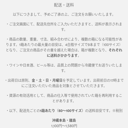
配送・送料
以下につきまして、予めご了承の上、ご注文をお願いいたします。
・ご注文画面にて、配送先住所をご入力いただきますと、送料が表示されま
す。
・商品の数量、重量、寸法、組み合わせにより、複数の箱になる可能性があ
ります。1箱あたりの最大量の目安は、4合瓶サイズで9本まで（100サイズ）
となり、ご注文の商品がその量を越えた場合は、箱が複数となり、
それぞれ
に送料がかかります
。
・ワインや日本酒、ビール等は、品質上の問題から冷蔵便でお送りいたしま
す。
・出荷日は原則、
金・土・日・月曜日
を予定しています。出荷前日の17時まで
にご注文いただいた商品を対象とさせていただきます。
・資源の有効活用として、商品の仕入等で使用されていた箱を再利用するこ
とがあります。
・以下、配送先ごとの
1箱あたり（60～100サイズ）
の送料目安です。※税別
沖縄本島・離島
1,100円～1,580円