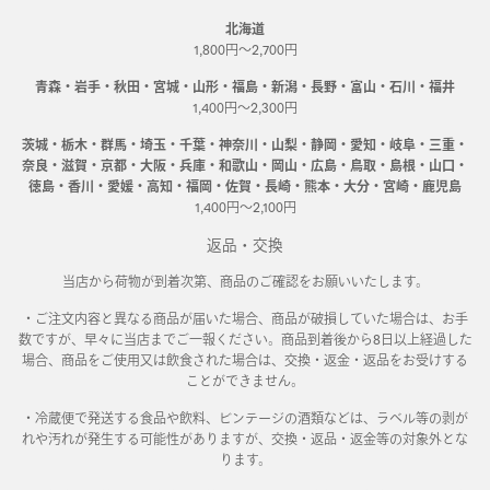
北海道
1,800円～2,700円
青森・岩手・秋田・宮城・山形・福島・新潟・長野・富山・石川・福井
1,400円～2,300円
茨城・栃木・群馬・埼玉・千葉・神奈川・山梨・静岡・愛知・岐阜・三重・
奈良・滋賀・京都・大阪・兵庫・和歌山・岡山・広島・鳥取・島根・山口・
徳島・香川・愛媛・高知・福岡・佐賀・長崎・熊本・大分・宮崎・鹿児島
1,400円～2,100円
返品・交換
当店から荷物が到着次第、商品のご確認をお願いいたします。
・ご注文内容と異なる商品が届いた場合、商品が破損していた場合は、お手
数ですが、早々に当店までご一報ください。商品到着後から8日以上経過した
場合、商品をご使用又は飲食された場合は、交換・返金・返品をお受けする
ことができません。
・冷蔵便で発送する食品や飲料、ビンテージの酒類などは、ラベル等の剥が
れや汚れが発生する可能性がありますが、交換・返品・返金等の対象外とな
ります。