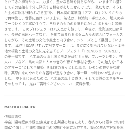
られてきた植物たちは、力強く、豊かな香味を持ちながら、 いままでお酒と
してその価値を十分に発信する機会がありませんでした。 私たちは、そうし
た土地に眠る“知られざる宝”を、 日本初の薬草酒「アマーロ」というかたち
で再構築し、世界に届けていきます。 製法は、無添加・手仕込み。 職人の手
で一つひとつ丁寧に仕立て、自然そのものの香味を活かしたボトルへと昇華
させます。 このプロジェクトは八丈島から始まり、今後は、北海道の山野草
や、長野の高原ハーブなど、 各地で育まれるボタニカルの魅力にフォーカス
しながら、その土地の文化や風土と向き合い、シリーズとして展開していき
ます。 本作「SCARLET 八丈島アマーロ」は、まだ広く知られていない日本各
地の植物と土地の文化に光を当てるプロジェクト「FRIENDS OF SCARLET」
の第一弾です。 八丈島の火山土壌と黒潮が育む明日葉、フルーツレモン、在
来ハーブなど、島の自然と人々の営みが育てた素材を使い、その魅力を“日本
のアマーロ”として再構築。明日葉の青々とした風味、レモンの爽やかな酸
味、薬草由来のやわらかな苦味が重なり合い、唯一無二の味わいが生まれま
した。 ボトルに込めたのは、八丈島の風土と香り、そして自然のエネルギー
そのものです。 是非ご賞味ください
(メーカー資料参考)
MAKER & CRAFTER
伊勢屋酒造
神奈川県相模原市緑区(東京都と山梨県の境目にあり、都内からは電車で約1時
間)に位置し、甲州街道9番目の宿場町小原に現存する、築100年の古民家を再