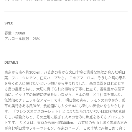
SPEC
容量：700ml
アルコール度数：26%
DETAILS
東京から南へ約300km、八丈島の豊かな火山土壌と温暖な気候が育んだ明日
葉、フルーツレモン、在来ハーブたち。 このアマーロは、そうした島の恵み
を多くの人に届けたいという想いから生まれました。西野農園をはじめとす
る島の農家と共に、大切に育てられた植物を丁寧に仕立て、香味豊かな薬草
酒に。イタリアの伝統に敬意を払いながら、日本の風土と手仕事を重ねた、
無添加のナチュラルなアマーロです。 明日葉の青み、レモンの爽やかさ、薬
草の奥行きある風味が、食前酒にもカクテルにも新しい出会いをもたらしま
す。 「フレンズオブスカーレット」とはまだ知られていない日本各地の素晴
らしい植物たちと、その土地に根ざす人々の営みに焦点をあてるプロジェク
トです。 たとえば、東京から南へ約300km。 八丈島の火山土壌と黒潮の恵み
が育む明日葉やフルーツレモン、在来のハーブ。 この土地で丹精こめて育て