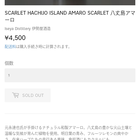
SCARLET HACHIJO ISLAND AMARO SCARLET 八丈島アマ
ーロ
Iseya Distillery 伊勢屋酒造
¥4,500
¥4,500
配送料
は購入手続き時に計算されます。
個数
SOLD OUT
元永達也氏が手掛けるナチュラル和製アマーロ。八丈島の豊かな火山土壌と
温暖な気候が育んだ植物を使用。明日葉の青み、フルーツレモンの爽やか
さ、在来ハーブたちの奥行ある風味。食前酒にもカクテルにも。